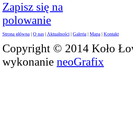
Strona główna
|
O nas
|
Aktualności
|
Galeria
|
Mapa
|
Kontakt
Copyright © 2014 Koło Łow
wykonanie
neoGrafix