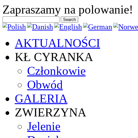
Previous
Previous
Next
Next
Zapraszamy na polowanie!
Year
Month
Year
Month
AKTUALNOŚCI
KŁ CYRANKA
Członkowie
Obwód
GALERIA
ZWIERZYNA
Jelenie